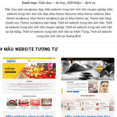
Danh mục:
Giáo dục – du học
,
Giới thiệu – dịch vụ
Thẻ:
Giao diện wordpress đẹp
,
Mẫu website trung tâm Anh Văn chuyên nghiệp
,
Mẫu
website trung tâm Anh Văn đẹp
,
Mua theme flatsome
,
Mua theme website
,
Mua
theme wordpress
,
Mua theme wordpress giá rẻ
,
Mua theme wp
,
Theme bán hàng
chuẩn seo
,
Theme wordpress bán hàng
,
Thiết kế website trung tâm Anh Văn
,
Thiết
kế website trung tâm Anh Văn chuyên nghiệp
,
Thiết kế website trung tâm Anh Văn
tại Đà Nẵng
,
Thiết kế website trung tâm Anh Văn tại Miền Trung
,
Thiết kế website
trung tâm Anh Văn tại Quảng Bình
# MẪU WEBSITE TƯƠNG TỰ
Mẫu website công ty tổ chức
Mẫu website trung tâm Spa