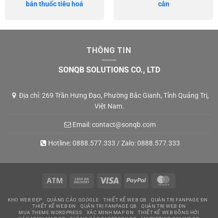
bán thuốc tiêu hoá
cân
THÔNG TIN
SONQB SOLUTIONS CO., LTD
Địa chỉ: 269 Trần Hưng Đạo, Phường Bắc Gianh, Tỉnh Quảng Trị,
Việt Nam.
Email:
contact@sonqb.com
Hotline:
0888.577.333
/ Zalo:
0888.577.333
Atm
Cash
Visa
PayPal
MasterCard
On
KHO WEB ĐẸP
QUẢNG CÁO GOOGLE
THIẾT KẾ WEB QB
QUẢN TRỊ FANPAGE ĐN
Delivery
THIẾT KẾ WEB ĐN
QUẢN TRỊ FANPAGE QB
QUẢN TRỊ WEB ĐN
MUA THEME WORDPRESS
XÁC MINH MAP ĐN
THIẾT KẾ WEB ĐỒNG HỚI