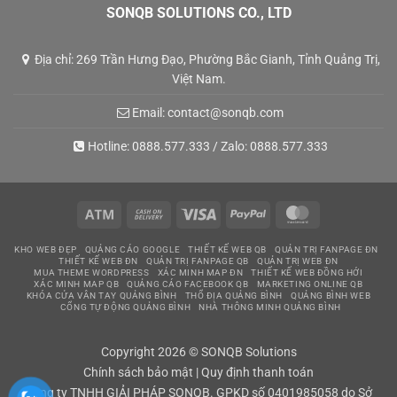
SONQB SOLUTIONS CO., LTD
Địa chỉ: 269 Trần Hưng Đạo, Phường Bắc Gianh, Tỉnh Quảng Trị,
Việt Nam.
Email:
contact@sonqb.com
Hotline:
0888.577.333
/ Zalo:
0888.577.333
Atm
Cash
Visa
PayPal
MasterCard
On
KHO WEB ĐẸP
QUẢNG CÁO GOOGLE
THIẾT KẾ WEB QB
QUẢN TRỊ FANPAGE ĐN
Delivery
THIẾT KẾ WEB ĐN
QUẢN TRỊ FANPAGE QB
QUẢN TRỊ WEB ĐN
MUA THEME WORDPRESS
XÁC MINH MAP ĐN
THIẾT KẾ WEB ĐỒNG HỚI
XÁC MINH MAP QB
QUẢNG CÁO FACEBOOK QB
MARKETING ONLINE QB
KHÓA CỬA VÂN TAY QUẢNG BÌNH
THỔ ĐỊA QUẢNG BÌNH
QUẢNG BÌNH WEB
CỔNG TỰ ĐỘNG QUẢNG BÌNH
NHÀ THÔNG MINH QUẢNG BÌNH
Copyright 2026 © SONQB Solutions
Chính sách bảo mật
|
Quy định thanh toán
Công ty TNHH GIẢI PHÁP SONQB. GPKD số 0401985058 do Sở