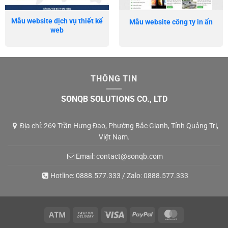
Mẫu website dịch vụ thiết kế
Mẫu website công ty in ấn
web
THÔNG TIN
SONQB SOLUTIONS CO., LTD
Địa chỉ: 269 Trần Hưng Đạo, Phường Bắc Gianh, Tỉnh Quảng Trị,
Việt Nam.
Email:
contact@sonqb.com
Hotline:
0888.577.333
/ Zalo:
0888.577.333
Atm
Cash
Visa
PayPal
MasterCard
On