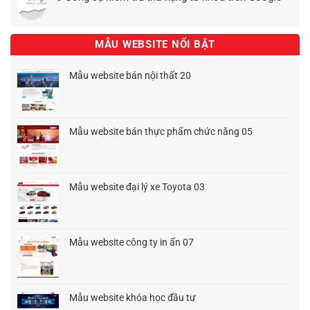
MẪU WEBSITE NỔI BẬT
Mẫu website bán nội thất 20
Giá
Giá
gốc
hiện
là:
tại
1.500.000₫.
là:
Mẫu website bán thực phẩm chức năng 05
1.200.000₫.
Giá
Giá
gốc
hiện
là:
tại
1.500.000₫.
là:
Mẫu website đại lý xe Toyota 03
1.200.000₫.
Giá
Giá
gốc
hiện
là:
tại
1.500.000₫.
là:
Mẫu website công ty in ấn 07
1.200.000₫.
Giá
Giá
gốc
hiện
là:
tại
1.500.000₫.
là:
Mẫu website khóa học đầu tư
900.000₫.
Giá
Giá