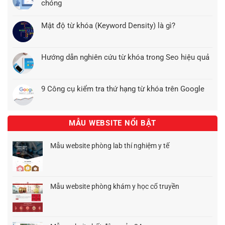
chóng
Mật độ từ khóa (Keyword Density) là gì?
Hướng dẫn nghiên cứu từ khóa trong Seo hiệu quả
9 Công cụ kiểm tra thứ hạng từ khóa trên Google
MẪU WEBSITE NỔI BẬT
Mẫu website phòng lab thí nghiệm y tế
Giá
Giá
gốc
hiện
là:
tại
1.500.000₫.
là:
Mẫu website phòng khám y học cổ truyền
900.000₫.
Giá
Giá
gốc
hiện
là:
tại
1.500.000₫.
là: