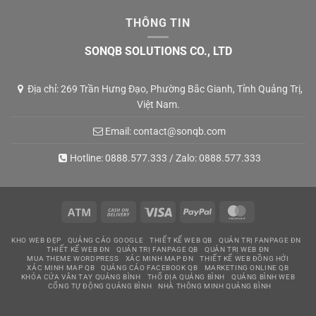
THÔNG TIN
SONQB SOLUTIONS CO., LTD
Địa chỉ: 269 Trần Hưng Đạo, Phường Bắc Gianh, Tỉnh Quảng Trị,
Việt Nam.
Email:
contact@sonqb.com
Hotline:
0888.577.333
/ Zalo:
0888.577.333
Atm
Cash
Visa
PayPal
MasterCard
On
KHO WEB ĐẸP
QUẢNG CÁO GOOGLE
THIẾT KẾ WEB QB
QUẢN TRỊ FANPAGE ĐN
Delivery
THIẾT KẾ WEB ĐN
QUẢN TRỊ FANPAGE QB
QUẢN TRỊ WEB ĐN
MUA THEME WORDPRESS
XÁC MINH MAP ĐN
THIẾT KẾ WEB ĐỒNG HỚI
XÁC MINH MAP QB
QUẢNG CÁO FACEBOOK QB
MARKETING ONLINE QB
KHÓA CỬA VÂN TAY QUẢNG BÌNH
THỔ ĐỊA QUẢNG BÌNH
QUẢNG BÌNH WEB
CỔNG TỰ ĐỘNG QUẢNG BÌNH
NHÀ THÔNG MINH QUẢNG BÌNH