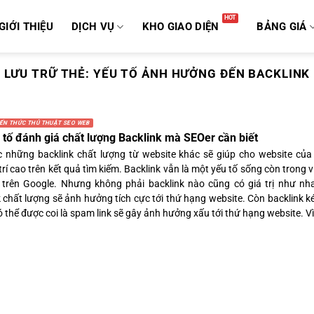
GIỚI THIỆU
DỊCH VỤ
KHO GIAO DIỆN
BẢNG GIÁ
LƯU TRỮ THẺ:
YẾU TỐ ẢNH HƯỞNG ĐẾN BACKLINK
IẾN THỨC THỦ THUẬT SEO WEB
 tố đánh giá chất lượng Backlink mà SEOer cần biết
 những backlink chất lượng từ website khác sẽ giúp cho website của
trí cao trên kết quả tìm kiếm. Backlink vẫn là một yếu tố sống còn trong 
 trên Google. Nhưng không phải backlink nào cũng có giá trị như nh
k chất lượng sẽ ảnh hưởng tích cực tới thứ hạng website. Còn backlink 
 thể được coi là spam link sẽ gây ảnh hưởng xấu tới thứ hạng website. Vì