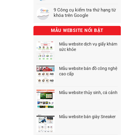
9 Công cụ kiểm tra thứ hạng từ
khóa trên Google
MẪU WEBSITE NỔI BẬT
Mẫu website dịch vụ giấy khám
sức khỏe
Giá
Giá
gốc
hiện
là:
tại
Mẫu website bán đồ công nghệ
1.500.000₫.
là:
cao cấp
1.200.000₫.
Giá
Giá
gốc
hiện
là:
tại
Mẫu website thủy sinh, cá cảnh
1.500.000₫.
là:
Giá
Giá
1.200.000₫.
gốc
hiện
là:
tại
1.500.000₫.
là:
Mẫu website bán giày Sneaker
1.200.000₫.
Giá
Giá
gốc
hiện
là:
tại