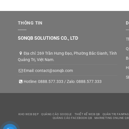
THÔNG TIN
D
SONQB SOLUTIONS CO., LTD
T
Q
Địa chỉ: 269 Trần Hưng Đạo, Phường Bắc Gianh, Tỉnh
B
Quảng Trị, Việt Nam.
H
Email:
contact@sonqb.com
S
Hotline:
0888.577.333
/ Zalo:
0888.577.333
KHO WEB ĐẸP
QUẢNG CÁO GOOGLE
THIẾT KẾ WEB QB
QUẢN TRỊ FANPAG
QUẢNG CÁO FACEBOOK QB
MARKETING ONLINE QB