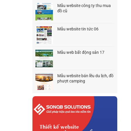
1.500.000₫.
là:
Mẫu website công ty thu mua
1.200.000₫.
đồ cũ
Giá
Giá
gốc
hiện
là:
tại
Mẫu website tin tức 06
1.500.000₫.
là:
Giá
Giá
1.200.000₫.
gốc
hiện
là:
tại
1.500.000₫.
là:
Mẫu web bất động sản 17
1.200.000₫.
Giá
Giá
gốc
hiện
là:
tại
1.500.000₫.
là:
Mẫu website bán lều du lịch, đồ
1.200.000₫.
phượt camping
Giá
Giá
gốc
hiện
là:
tại
1.500.000₫.
là:
1.200.000₫.