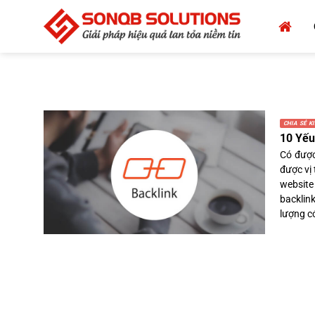
Bỏ
qua
nội
dung
CHIA SẺ K
10 Yếu
Có được
được vị 
website
backlin
lượng có