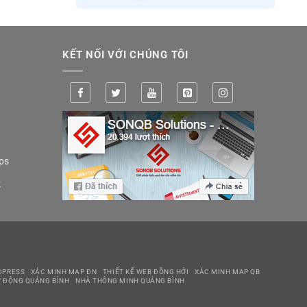
KẾT NỐI VỚI CHÚNG TÔI
ps
k
DPRESS
XÁC MINH MAP ĐN
THIẾT KẾ WEB ĐỒNG HỚI
XÁC MINH MAP QB
 ĐỘNG QUẢNG BÌNH
NHÀ THÔNG MINH QUẢNG BÌNH