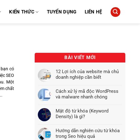
KIẾN THỨC
TUYỂN DỤNG
LIÊN HỆ
BÀI VIẾT MỚI
 bạn có
12 Lợi ích của website mà chủ
việc SEO
doanh nghiệp cần biết
au. Một
kém chất
Cách xử lý mã độc WordPress
..
và malware nhanh chóng
Mật độ từ khóa (Keyword
Density) là gì?
Hướng dẫn nghiên cứu từ khóa
trong Seo hiệu quả