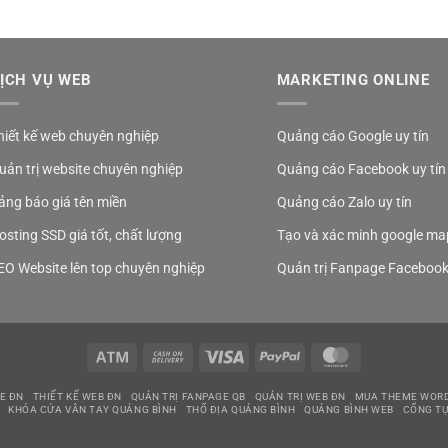
ỊCH VỤ WEB
MARKETING ONLINE
hiết kế web chuyên nghiệp
Quảng cáo Google uy tín
uản trị website chuyên nghiệp
Quảng cáo Facebook uy tín
ảng báo giá tên miền
Quảng cáo Zalo uy tín
osting SSD giá tốt, chất lượng
Tạo và xác minh google ma
EO Website lên top chuyên nghiệp
Quản trị Fanpage Faceboo
Atm
Cash
Visa
PayPal
MasterCard
On
Delivery
E ĐN
THIẾT KẾ WEB ĐN
QUẢN TRỊ FANPAGE QB
QUẢN TRỊ WEB ĐN
MUA THEME WOR
KHÓA CỬA VÂN TAY QUẢNG BÌNH
THỔ ĐỊA QUẢNG BÌNH
QUẢNG BÌNH WEB
CỔNG TỰ