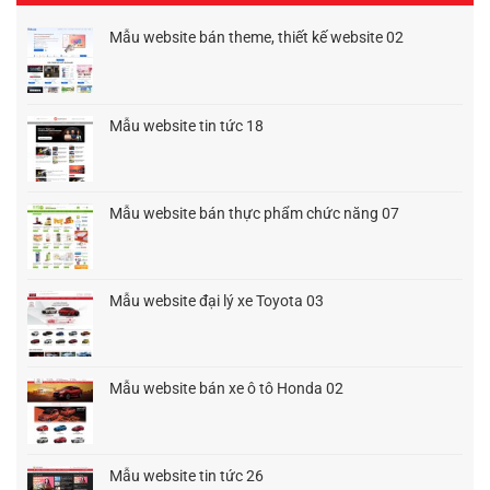
Mẫu website bán theme, thiết kế website 02
Giá
Giá
gốc
hiện
là:
tại
1.500.000₫.
là:
Mẫu website tin tức 18
900.000₫.
Giá
Giá
gốc
hiện
là:
tại
1.500.000₫.
là:
Mẫu website bán thực phẩm chức năng 07
1.200.000₫.
Giá
Giá
gốc
hiện
là:
tại
1.500.000₫.
là:
Mẫu website đại lý xe Toyota 03
1.200.000₫.
Giá
Giá
gốc
hiện
là:
tại
1.500.000₫.
là:
Mẫu website bán xe ô tô Honda 02
1.200.000₫.
Giá
Giá
gốc
hiện
là:
tại
1.500.000₫.
là:
Mẫu website tin tức 26
1.200.000₫.