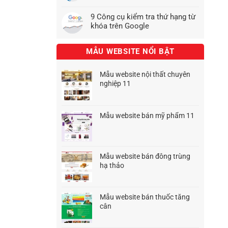
9 Công cụ kiểm tra thứ hạng từ
khóa trên Google
MẪU WEBSITE NỔI BẬT
Mẫu website nội thất chuyên
nghiệp 11
Giá
Giá
gốc
hiện
là:
tại
Mẫu website bán mỹ phẩm 11
1.500.000₫.
là:
Giá
Giá
1.200.000₫.
gốc
hiện
là:
tại
1.500.000₫.
là:
Mẫu website bán đông trùng
1.200.000₫.
hạ thảo
Giá
Giá
gốc
hiện
là:
tại
Mẫu website bán thuốc tăng
1.500.000₫.
là:
cân
1.200.000₫.
Giá
Giá
gốc
hiện