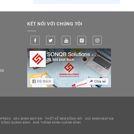
KẾT NỐI VỚI CHÚNG TÔI
ps
k
DPRESS
XÁC MINH MAP ĐN
THIẾT KẾ WEB ĐỒNG HỚI
XÁC MINH MAP QB
 ĐỘNG QUẢNG BÌNH
NHÀ THÔNG MINH QUẢNG BÌNH