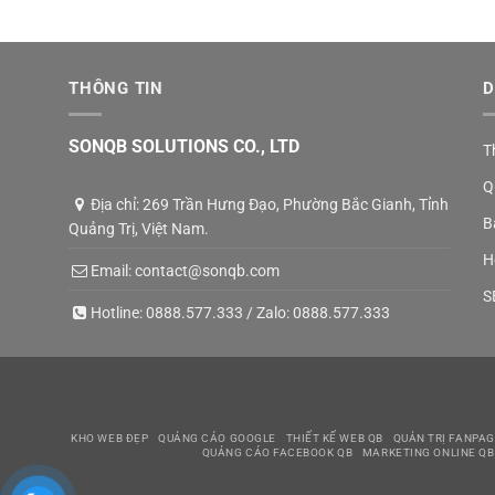
THÔNG TIN
D
SONQB SOLUTIONS CO., LTD
T
Q
Địa chỉ: 269 Trần Hưng Đạo, Phường Bắc Gianh, Tỉnh
B
Quảng Trị, Việt Nam.
H
Email:
contact@sonqb.com
S
Hotline:
0888.577.333
/ Zalo:
0888.577.333
KHO WEB ĐẸP
QUẢNG CÁO GOOGLE
THIẾT KẾ WEB QB
QUẢN TRỊ FANPAG
QUẢNG CÁO FACEBOOK QB
MARKETING ONLINE QB