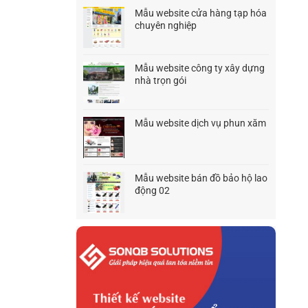
là:
tại
Mẫu website cửa hàng tạp hóa
1.500.000₫.
là:
chuyên nghiệp
1.200.000₫.
Giá
Giá
gốc
hiện
là:
tại
Mẫu website công ty xây dựng
1.500.000₫.
là:
nhà trọn gói
1.200.000₫.
Giá
Giá
gốc
hiện
là:
tại
Mẫu website dịch vụ phun xăm
1.500.000₫.
là:
Giá
Giá
1.200.000₫.
gốc
hiện
là:
tại
1.500.000₫.
là:
Mẫu website bán đồ bảo hộ lao
1.200.000₫.
động 02
Giá
Giá
gốc
hiện
là:
tại
1.500.000₫.
là:
900.000₫.