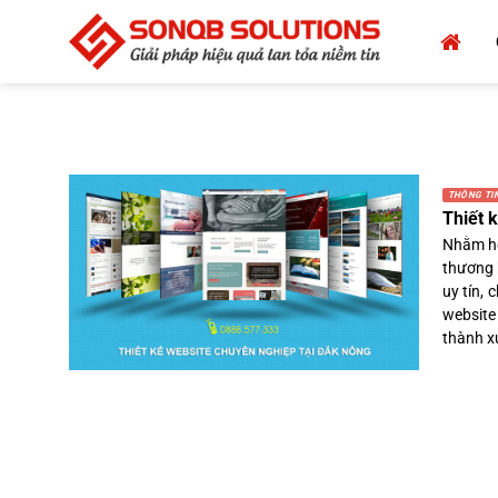
Bỏ
qua
nội
dung
THÔNG TIN
Thiết 
Nhằm hỗ
thương 
uy tín,
website
thành xu