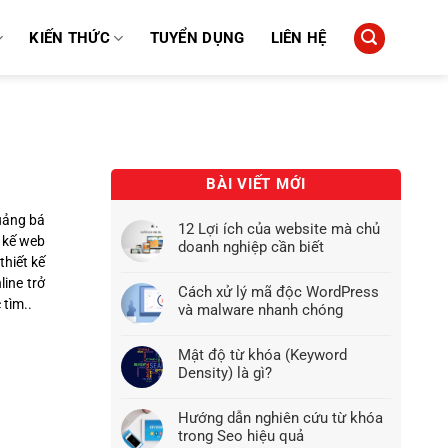
KIẾN THỨC
TUYỂN DỤNG
LIÊN HỆ
BÀI VIẾT MỚI
uảng bá
12 Lợi ích của website mà chủ
 kế web
doanh nghiệp cần biết
thiết kế
line trở
Cách xử lý mã độc WordPress
 tìm..
và malware nhanh chóng
Mật độ từ khóa (Keyword
Density) là gì?
Hướng dẫn nghiên cứu từ khóa
trong Seo hiệu quả