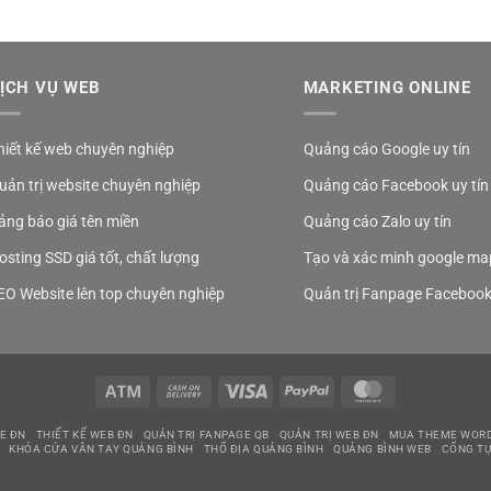
ỊCH VỤ WEB
MARKETING ONLINE
hiết kế web chuyên nghiệp
Quảng cáo Google uy tín
uản trị website chuyên nghiệp
Quảng cáo Facebook uy tín
ảng báo giá tên miền
Quảng cáo Zalo uy tín
osting SSD giá tốt, chất lượng
Tạo và xác minh google ma
EO Website lên top chuyên nghiệp
Quản trị Fanpage Faceboo
Atm
Cash
Visa
PayPal
MasterCard
On
Delivery
E ĐN
THIẾT KẾ WEB ĐN
QUẢN TRỊ FANPAGE QB
QUẢN TRỊ WEB ĐN
MUA THEME WOR
KHÓA CỬA VÂN TAY QUẢNG BÌNH
THỔ ĐỊA QUẢNG BÌNH
QUẢNG BÌNH WEB
CỔNG TỰ