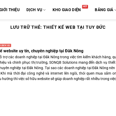
GIỚI THIỆU
DỊCH VỤ
KHO GIAO DIỆN
BẢNG GIÁ
LƯU TRỮ THẺ:
THIẾT KẾ WEB TẠI TUY ĐỨC
 DỊCH VỤ
kế website uy tín, chuyên nghiệp tại Đăk Nông
 trợ các doanh nghiệp tại Đăk Nông trong việc tìm kiếm khách hàng, q
hiệu và chinh phục thị trường, SONQB Solutions mang đến dịch vụ thiết
 chuyên nghiệp tại Đăk Nông. Tại sao các doanh nghiệp tại Đăk Nông nên 
 Khi mà thời đại công nghệ và internet lên ngôi, thói quen mua sắm on
 hướng thì việc sở hữu website sẽ giúp doanh nghiệp rất nhiều trong việc