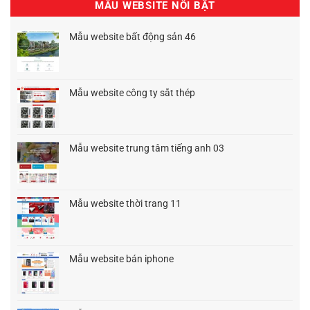
MẪU WEBSITE NỔI BẬT
Mẫu website bất động sản 46
Giá
Giá
gốc
hiện
là:
tại
1.500.000₫.
là:
Mẫu website công ty sắt thép
900.000₫.
Giá
Giá
gốc
hiện
là:
tại
1.500.000₫.
là:
Mẫu website trung tâm tiếng anh 03
900.000₫.
Giá
Giá
gốc
hiện
là:
tại
1.500.000₫.
là:
Mẫu website thời trang 11
1.200.000₫.
Giá
Giá
gốc
hiện
là:
tại
1.500.000₫.
là:
Mẫu website bán iphone
1.200.000₫.
Giá
Giá
gốc
hiện
là:
tại
1.500.000₫.
là: