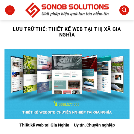
Bỏ
qua
nội
dung
LƯU TRỮ THẺ:
THIẾT KẾ WEB TẠI THỊ XÃ GIA
NGHĨA
Thiết kế web tại Gia Nghĩa – Uy tín, Chuyên nghiệp