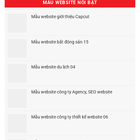
MẪU WEBSITE NỔI BẬT
Mẫu website giới thiệu Capcut
Giá
Giá
gốc
hiện
là:
tại
1.500.000₫.
là:
Mẫu website bất động sản 15
900.000₫.
Giá
Giá
gốc
hiện
là:
tại
1.500.000₫.
là:
Mẫu website du lịch 04
1.200.000₫.
Giá
Giá
gốc
hiện
là:
tại
1.500.000₫.
là:
Mẫu website công ty Agency, SEO website
1.200.000₫.
Giá
Giá
gốc
hiện
là:
tại
1.500.000₫.
là:
Mẫu website công ty thiết kế website 06
1.200.000₫.
Giá
Giá
gốc
hiện
là:
tại
1.500.000₫.
là: