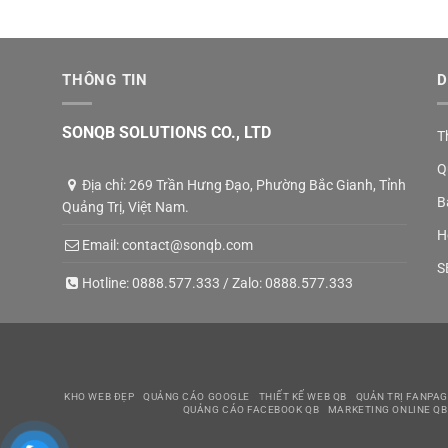
THÔNG TIN
D
SONQB SOLUTIONS CO., LTD
T
Q
Địa chỉ: 269 Trần Hưng Đạo, Phường Bắc Gianh, Tỉnh
B
Quảng Trị, Việt Nam.
H
Email:
contact@sonqb.com
S
Hotline:
0888.577.333
/ Zalo:
0888.577.333
KHO WEB ĐẸP
QUẢNG CÁO GOOGLE
THIẾT KẾ WEB QB
QUẢN TRỊ FANPAG
QUẢNG CÁO FACEBOOK QB
MARKETING ONLINE QB