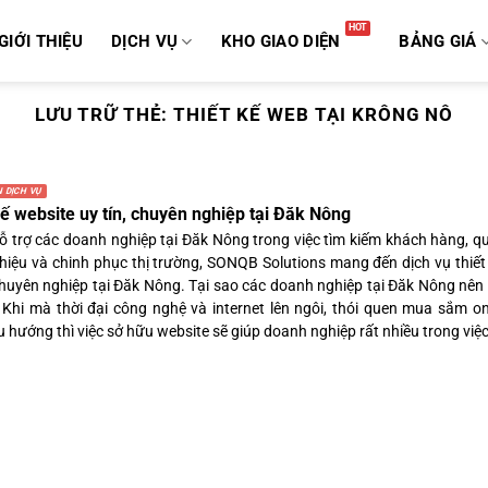
GIỚI THIỆU
DỊCH VỤ
KHO GIAO DIỆN
BẢNG GIÁ
LƯU TRỮ THẺ:
THIẾT KẾ WEB TẠI KRÔNG NÔ
 DỊCH VỤ
kế website uy tín, chuyên nghiệp tại Đăk Nông
 trợ các doanh nghiệp tại Đăk Nông trong việc tìm kiếm khách hàng, q
hiệu và chinh phục thị trường, SONQB Solutions mang đến dịch vụ thiết
 chuyên nghiệp tại Đăk Nông. Tại sao các doanh nghiệp tại Đăk Nông nên 
 Khi mà thời đại công nghệ và internet lên ngôi, thói quen mua sắm on
 hướng thì việc sở hữu website sẽ giúp doanh nghiệp rất nhiều trong việc