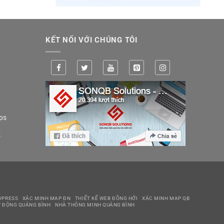
KẾT NỐI VỚI CHÚNG TÔI
ps
k
DPRESS
XÁC MINH MAP ĐN
THIẾT KẾ WEB ĐỒNG HỚI
XÁC MINH MAP QB
 ĐỘNG QUẢNG BÌNH
NHÀ THÔNG MINH QUẢNG BÌNH