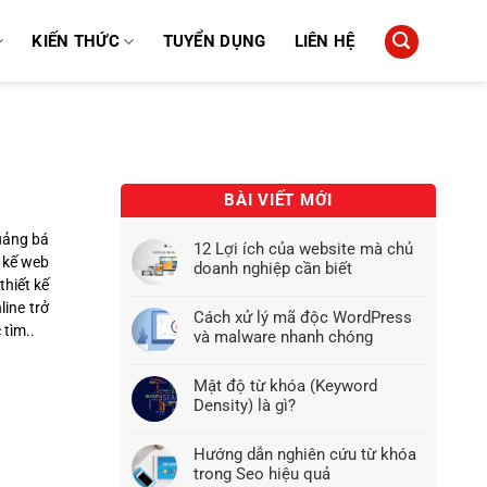
KIẾN THỨC
TUYỂN DỤNG
LIÊN HỆ
BÀI VIẾT MỚI
uảng bá
12 Lợi ích của website mà chủ
 kế web
doanh nghiệp cần biết
thiết kế
line trở
Cách xử lý mã độc WordPress
 tìm..
và malware nhanh chóng
Mật độ từ khóa (Keyword
Density) là gì?
Hướng dẫn nghiên cứu từ khóa
trong Seo hiệu quả