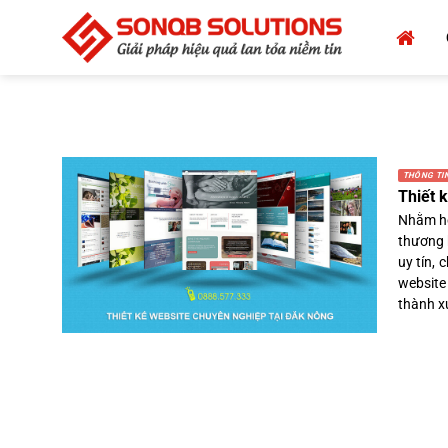
Bỏ
qua
nội
dung
THÔNG TIN
Thiết 
Nhằm hỗ
thương 
uy tín,
website
thành xu