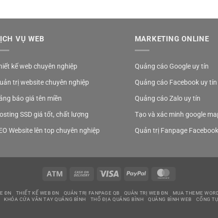
ỊCH VỤ WEB
MARKETING ONLINE
hiết kế web chuyên nghiệp
Quảng cáo Google uy tín
uản trị website chuyên nghiệp
Quảng cáo Facebook uy tín
ảng báo giá tên miền
Quảng cáo Zalo uy tín
osting SSD giá tốt, chất lượng
Tạo và xác minh google ma
EO Website lên top chuyên nghiệp
Quản trị Fanpage Faceboo
Atm
Cash
Visa
PayPal
MasterCard
On
Delivery
E ĐN
THIẾT KẾ WEB ĐN
QUẢN TRỊ FANPAGE QB
QUẢN TRỊ WEB ĐN
MUA THEME WOR
KHÓA CỬA VÂN TAY QUẢNG BÌNH
THỔ ĐỊA QUẢNG BÌNH
QUẢNG BÌNH WEB
CỔNG TỰ