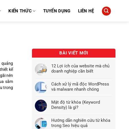
KIẾN THỨC
TUYỂN DỤNG
LIÊN HỆ
BÀI VIẾT MỚI
, quảng
12 Lợi ích của website mà chủ
hiết kế
doanh nghiệp cần biết
Ngãi nên
mua sắm
Cách xử lý mã độc WordPress
ều trong
và malware nhanh chóng
Mật độ từ khóa (Keyword
Density) là gì?
Hướng dẫn nghiên cứu từ khóa
trong Seo hiệu quả