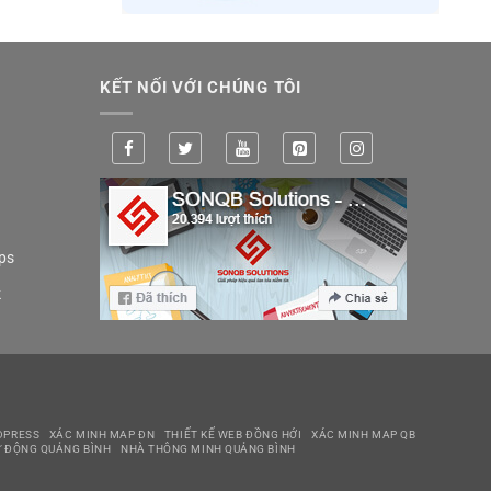
KẾT NỐI VỚI CHÚNG TÔI
ps
k
DPRESS
XÁC MINH MAP ĐN
THIẾT KẾ WEB ĐỒNG HỚI
XÁC MINH MAP QB
 ĐỘNG QUẢNG BÌNH
NHÀ THÔNG MINH QUẢNG BÌNH