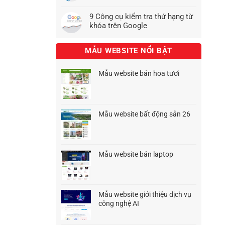
9 Công cụ kiểm tra thứ hạng từ
khóa trên Google
MẪU WEBSITE NỔI BẬT
Mẫu website bán hoa tươi
Giá
Giá
gốc
hiện
là:
tại
1.500.000₫.
là:
Mẫu website bất động sản 26
1.200.000₫.
Giá
Giá
gốc
hiện
là:
tại
1.500.000₫.
là:
Mẫu website bán laptop
1.200.000₫.
Giá
Giá
gốc
hiện
là:
tại
1.500.000₫.
là:
Mẫu website giới thiệu dịch vụ
1.200.000₫.
công nghệ AI
Giá
Giá
gốc
hiện