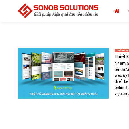
Bỏ
qua
nội
dung
THÔNG TIN
Thiết 
Nhằm hỗ
bá thươ
web uy 
thiết k
online 
việc tìm.