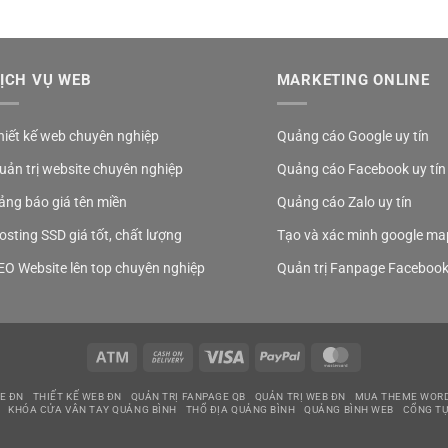
ỊCH VỤ WEB
MARKETING ONLINE
hiết kế web chuyên nghiệp
Quảng cáo Google uy tín
uản trị website chuyên nghiệp
Quảng cáo Facebook uy tín
ảng báo giá tên miền
Quảng cáo Zalo uy tín
osting SSD giá tốt, chất lượng
Tạo và xác minh google ma
EO Website lên top chuyên nghiệp
Quản trị Fanpage Faceboo
Atm
Cash
Visa
PayPal
MasterCard
On
Delivery
E ĐN
THIẾT KẾ WEB ĐN
QUẢN TRỊ FANPAGE QB
QUẢN TRỊ WEB ĐN
MUA THEME WOR
KHÓA CỬA VÂN TAY QUẢNG BÌNH
THỔ ĐỊA QUẢNG BÌNH
QUẢNG BÌNH WEB
CỔNG TỰ