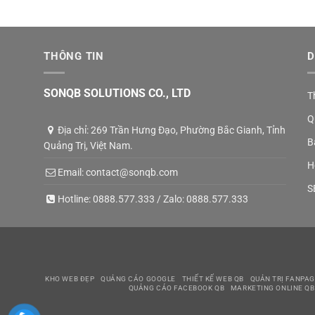
THÔNG TIN
D
SONQB SOLUTIONS CO., LTD
T
Q
Địa chỉ: 269 Trần Hưng Đạo, Phường Bắc Gianh, Tỉnh
B
Quảng Trị, Việt Nam.
H
Email:
contact@sonqb.com
S
Hotline:
0888.577.333
/ Zalo:
0888.577.333
KHO WEB ĐẸP
QUẢNG CÁO GOOGLE
THIẾT KẾ WEB QB
QUẢN TRỊ FANPAG
QUẢNG CÁO FACEBOOK QB
MARKETING ONLINE QB