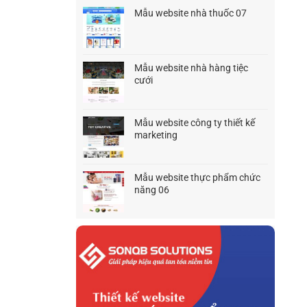
là:
tại
Mẫu website nhà thuốc 07
1.500.000₫.
là:
Giá
Giá
1.200.000₫.
gốc
hiện
là:
tại
1.500.000₫.
là:
Mẫu website nhà hàng tiệc
900.000₫.
cưới
Giá
Giá
gốc
hiện
là:
tại
Mẫu website công ty thiết kế
1.500.000₫.
là:
marketing
1.200.000₫.
Giá
Giá
gốc
hiện
là:
tại
Mẫu website thực phẩm chức
1.500.000₫.
là:
năng 06
1.200.000₫.
Giá
Giá
gốc
hiện
là:
tại
1.500.000₫.
là:
1.200.000₫.