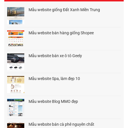
Mẫu website giống Đất Xanh Miền Trung
Giá
Giá
gốc
hiện
là:
tại
1.500.000₫.
là:
Mẫu website bán hàng giống Shopee
1.200.000₫.
Giá
Giá
gốc
hiện
là:
tại
1.500.000₫.
là:
Mẫu website bán xe ô tô Geely
1.200.000₫.
Giá
Giá
gốc
hiện
là:
tại
1.500.000₫.
là:
Mẫu website Spa, làm đẹp 10
900.000₫.
Giá
Giá
gốc
hiện
là:
tại
1.500.000₫.
là:
Mẫu website Blog MMO đẹp
900.000₫.
Giá
Giá
gốc
hiện
là:
tại
1.500.000₫.
là:
Mẫu website bán cà phê nguyên chất
1.200.000₫.