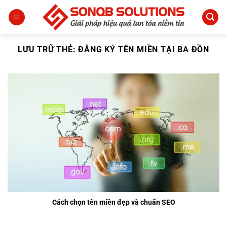
Bỏ
qua
nội
dung
LƯU TRỮ THẺ:
ĐĂNG KÝ TÊN MIỀN TẠI BA ĐỒN
Cách chọn tên miền đẹp và chuẩn SEO