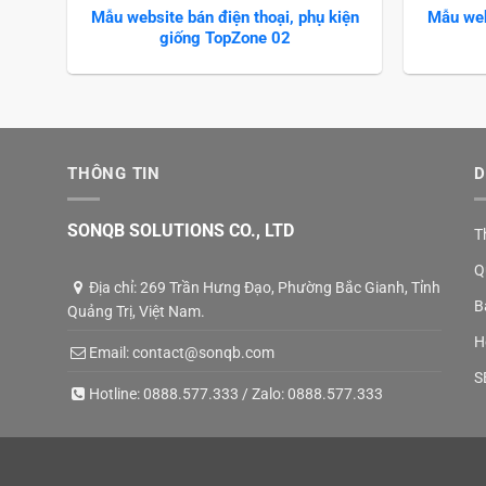
Mẫu website bán điện thoại, phụ kiện
Mẫu web
giống TopZone 02
THÔNG TIN
D
SONQB SOLUTIONS CO., LTD
T
Q
Địa chỉ: 269 Trần Hưng Đạo, Phường Bắc Gianh, Tỉnh
B
Quảng Trị, Việt Nam.
H
Email:
contact@sonqb.com
S
Hotline:
0888.577.333
/ Zalo:
0888.577.333