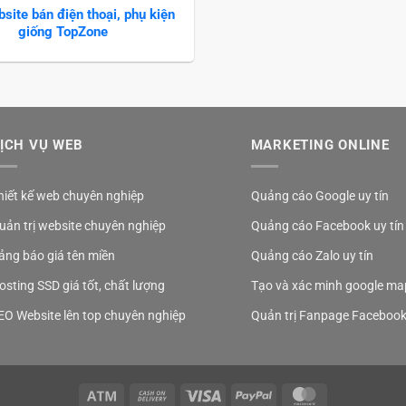
site bán điện thoại, phụ kiện
giống TopZone
ỊCH VỤ WEB
MARKETING ONLINE
hiết kế web chuyên nghiệp
Quảng cáo Google uy tín
uản trị website chuyên nghiệp
Quảng cáo Facebook uy tín
ảng báo giá tên miền
Quảng cáo Zalo uy tín
osting SSD giá tốt, chất lượng
Tạo và xác minh google ma
EO Website lên top chuyên nghiệp
Quản trị Fanpage Faceboo
Atm
Cash
Visa
PayPal
MasterCard