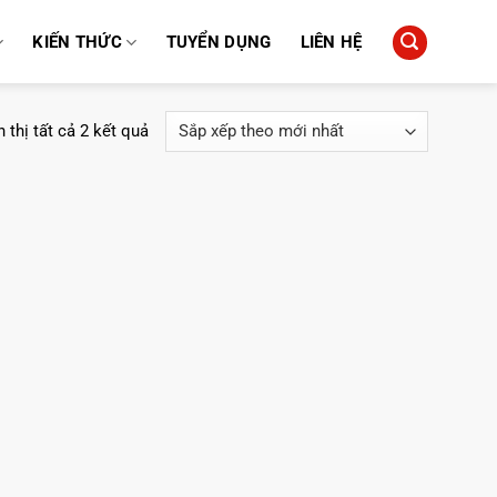
KIẾN THỨC
TUYỂN DỤNG
LIÊN HỆ
Đã
 thị tất cả 2 kết quả
sắp
xếp
theo
mới
nhất