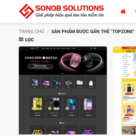
Bỏ
qua
nội
dung
TRANG CHỦ
/
SẢN PHẨM ĐƯỢC GẮN THẺ “TOPZONE”
LỌC