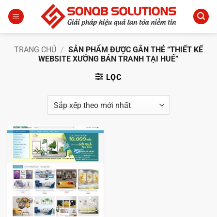
Bỏ
qua
nội
dung
TRANG CHỦ
/
SẢN PHẨM ĐƯỢC GẮN THẺ “THIẾT KẾ
WEBSITE XƯỞNG BÁN TRANH TẠI HUẾ”
LỌC