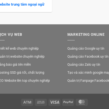
bsite trung tâm ngoại ngữ
ỊCH VỤ WEB
MARKETING ONLINE
hiết kế web chuyên nghiệp
Quảng cáo Google uy tín
uản trị website chuyên nghiệp
Quảng cáo Facebook uy tín
ảng báo giá tên miền
Quảng cáo Zalo uy tín
osting SSD giá tốt, chất lượng
Tạo và xác minh google ma
EO Website lên top chuyên nghiệp
Quản trị Fanpage Faceboo
Atm
Cash
Visa
PayPal
MasterCard
On