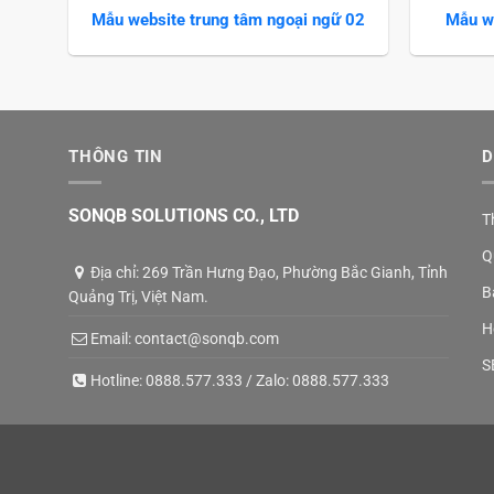
Mẫu website trung tâm ngoại ngữ 02
Mẫu we
THÔNG TIN
D
SONQB SOLUTIONS CO., LTD
T
Q
Địa chỉ: 269 Trần Hưng Đạo, Phường Bắc Gianh, Tỉnh
B
Quảng Trị, Việt Nam.
H
Email:
contact@sonqb.com
S
Hotline:
0888.577.333
/ Zalo:
0888.577.333