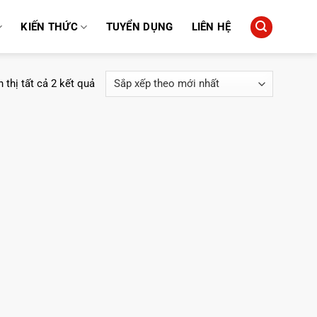
KIẾN THỨC
TUYỂN DỤNG
LIÊN HỆ
Đã
 thị tất cả 2 kết quả
sắp
xếp
theo
mới
nhất