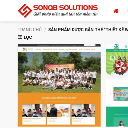
Bỏ
qua
nội
dung
TRANG CHỦ
/
SẢN PHẨM ĐƯỢC GẮN THẺ “THIẾT KẾ W
LỌC