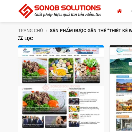
Bỏ
qua
nội
dung
TRANG CHỦ
/
SẢN PHẨM ĐƯỢC GẮN THẺ “THIẾT KẾ WE
LỌC