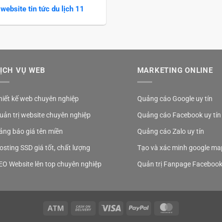
website tin tức du lịch 11
ỊCH VỤ WEB
MARKETING ONLINE
hiết kế web chuyên nghiệp
Quảng cáo Google uy tín
uản trị website chuyên nghiệp
Quảng cáo Facebook uy tín
ảng báo giá tên miền
Quảng cáo Zalo uy tín
osting SSD giá tốt, chất lượng
Tạo và xác minh google ma
EO Website lên top chuyên nghiệp
Quản trị Fanpage Faceboo
Atm
Cash
Visa
PayPal
MasterCard
On