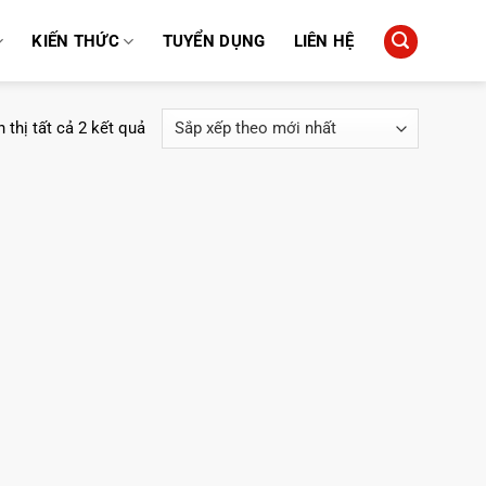
KIẾN THỨC
TUYỂN DỤNG
LIÊN HỆ
Đã
 thị tất cả 2 kết quả
sắp
xếp
theo
mới
nhất