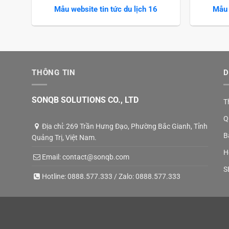
Mẫu website tin tức du lịch 16
Mẫu 
THÔNG TIN
D
SONQB SOLUTIONS CO., LTD
T
Q
Địa chỉ: 269 Trần Hưng Đạo, Phường Bắc Gianh, Tỉnh
B
Quảng Trị, Việt Nam.
H
Email:
contact@sonqb.com
S
Hotline:
0888.577.333
/ Zalo:
0888.577.333