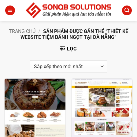
Bỏ
qua
nội
dung
TRANG CHỦ
/
SẢN PHẨM ĐƯỢC GẮN THẺ “THIẾT KẾ
WEBSITE TIỆM BÁNH NGỌT TẠI ĐÀ NẴNG”
LỌC