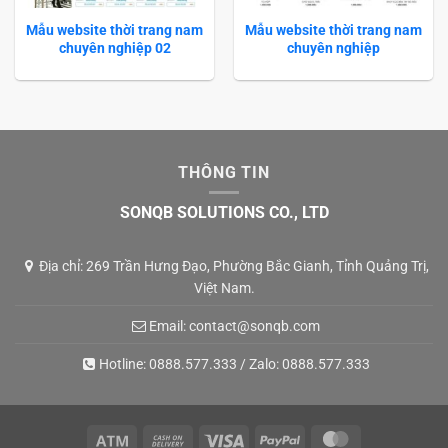
Mẫu website thời trang nam
Mẫu website thời trang nam
chuyên nghiệp 02
chuyên nghiệp
THÔNG TIN
SONQB SOLUTIONS CO., LTD
Địa chỉ: 269 Trần Hưng Đạo, Phường Bắc Gianh, Tỉnh Quảng Trị,
Việt Nam.
Email:
contact@sonqb.com
Hotline:
0888.577.333
/ Zalo:
0888.577.333
Atm
Cash
Visa
PayPal
MasterCard