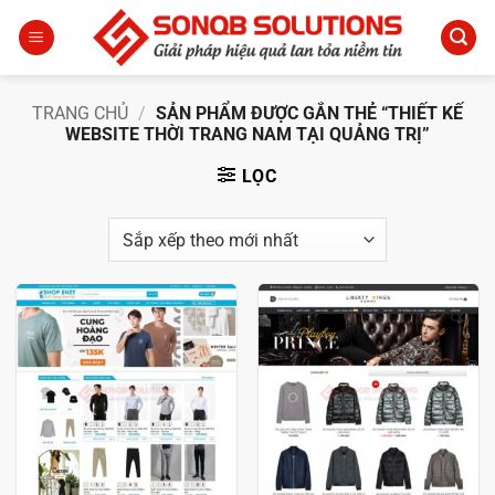
Bỏ
qua
nội
dung
TRANG CHỦ
/
SẢN PHẨM ĐƯỢC GẮN THẺ “THIẾT KẾ
WEBSITE THỜI TRANG NAM TẠI QUẢNG TRỊ”
LỌC