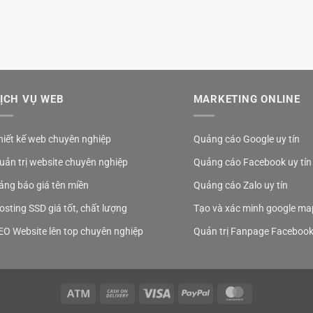
ỊCH VỤ WEB
MARKETING ONLINE
hiết kế web chuyên nghiệp
Quảng cáo Google uy tín
uản trị website chuyên nghiệp
Quảng cáo Facebook uy tín
ảng báo giá tên miền
Quảng cáo Zalo uy tín
osting SSD giá tốt, chất lượng
Tạo và xác minh google ma
EO Website lên top chuyên nghiệp
Quản trị Fanpage Faceboo
Atm
Cash
Visa
PayPal
MasterCard
On