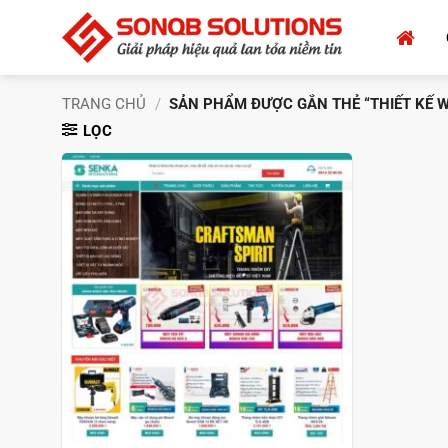
Bỏ
qua
nội
dung
TRANG CHỦ
/
SẢN PHẨM ĐƯỢC GẮN THẺ “THIẾT KẾ WE
LỌC