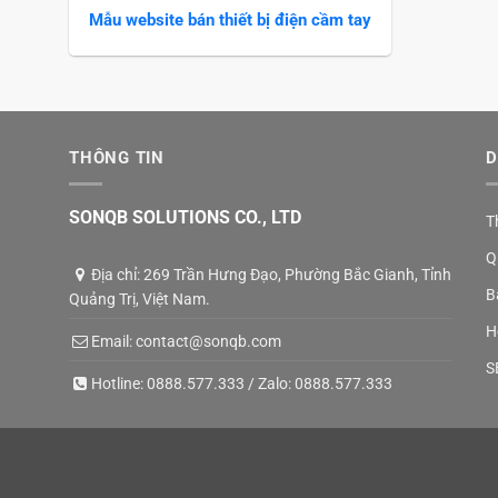
Mẫu website bán thiết bị điện cầm tay
THÔNG TIN
D
SONQB SOLUTIONS CO., LTD
T
Q
Địa chỉ: 269 Trần Hưng Đạo, Phường Bắc Gianh, Tỉnh
B
Quảng Trị, Việt Nam.
H
Email:
contact@sonqb.com
S
Hotline:
0888.577.333
/ Zalo:
0888.577.333