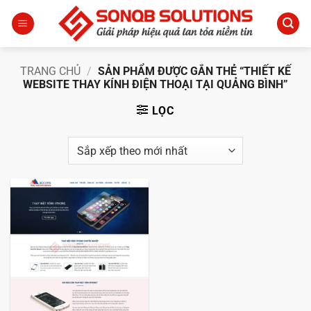
Bỏ
qua
nội
dung
TRANG CHỦ
/
SẢN PHẨM ĐƯỢC GẮN THẺ “THIẾT KẾ
WEBSITE THAY KÍNH ĐIỆN THOẠI TẠI QUẢNG BÌNH”
LỌC