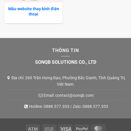
Mẫu website thay kính điện
thoại
THÔNG TIN
SONQB SOLUTIONS CO., LTD
Địa chỉ: 269 Trần Hưng Đạo, Phường Bắc Gianh, Tỉnh Quảng Trị,
Việt Nam.
Email:
contact@sonqb.com
Hotline:
0888.577.333
/ Zalo:
0888.577.333
Atm
Cash
Visa
PayPal
MasterCard