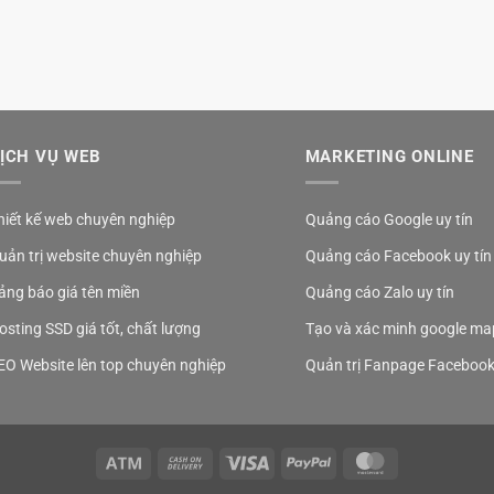
ỊCH VỤ WEB
MARKETING ONLINE
hiết kế web chuyên nghiệp
Quảng cáo Google uy tín
uản trị website chuyên nghiệp
Quảng cáo Facebook uy tín
ảng báo giá tên miền
Quảng cáo Zalo uy tín
osting SSD giá tốt, chất lượng
Tạo và xác minh google ma
EO Website lên top chuyên nghiệp
Quản trị Fanpage Faceboo
Atm
Cash
Visa
PayPal
MasterCard
On