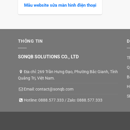
Mẫu website sửa màn hình điện thoại
THÔNG TIN
D
SONQB SOLUTIONS CO., LTD
T
Q
Địa chỉ: 269 Trần Hưng Đạo, Phường Bắc Gianh, Tỉnh
B
Quảng Trị, Việt Nam.
H
Email:
contact@sonqb.com
S
Hotline:
0888.577.333
/ Zalo:
0888.577.333