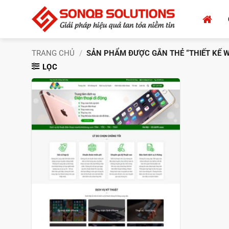
Bỏ
qua
nội
dung
TRANG CHỦ
/
SẢN PHẨM ĐƯỢC GẮN THẺ “THIẾT KẾ W
LỌC