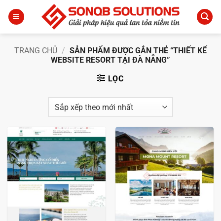
Bỏ
qua
nội
dung
TRANG CHỦ
/
SẢN PHẨM ĐƯỢC GẮN THẺ “THIẾT KẾ
WEBSITE RESORT TẠI ĐÀ NẴNG”
LỌC