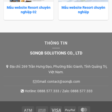
Mẫu website Resort chuyên
Mẫu website Resort chuyên
nghiệp 02
nghiệp
THÔNG TIN
SONQB SOLUTIONS CO., LTD
Địa chỉ: 269 Trần Hưng Đạo, Phường Bắc Gianh, Tỉnh Quảng Trị,
Việt Nam.
Email:
contact@sonqb.com
Hotline:
0888.577.333
/ Zalo:
0888.577.333
Atm
Cash
Visa
PayPal
MasterCard