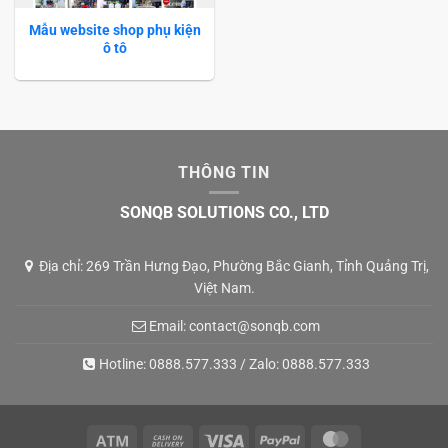
Mẫu website shop phụ kiện
ô tô
THÔNG TIN
SONQB SOLUTIONS CO., LTD
Địa chỉ: 269 Trần Hưng Đạo, Phường Bắc Gianh, Tỉnh Quảng Trị,
Việt Nam.
Email:
contact@sonqb.com
Hotline:
0888.577.333
/ Zalo:
0888.577.333
Atm
Cash
Visa
PayPal
MasterCard