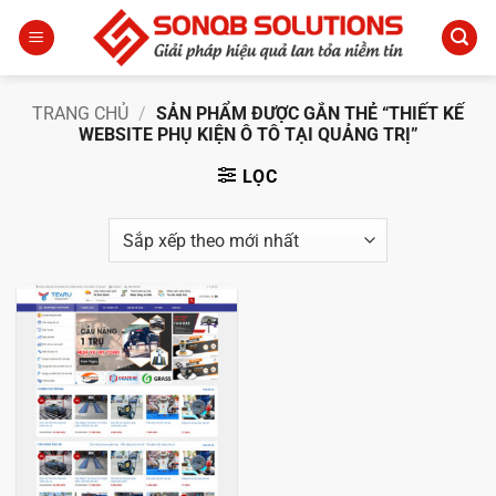
Bỏ
qua
nội
dung
TRANG CHỦ
/
SẢN PHẨM ĐƯỢC GẮN THẺ “THIẾT KẾ
WEBSITE PHỤ KIỆN Ô TÔ TẠI QUẢNG TRỊ”
LỌC