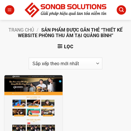
Bỏ
qua
nội
dung
TRANG CHỦ
/
SẢN PHẨM ĐƯỢC GẮN THẺ “THIẾT KẾ
WEBSITE PHÒNG THU ÂM TẠI QUẢNG BÌNH”
LỌC