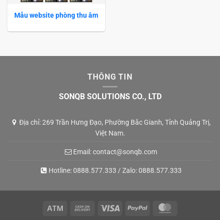
Mẫu website phòng thu âm
THÔNG TIN
SONQB SOLUTIONS CO., LTD
Địa chỉ: 269 Trần Hưng Đạo, Phường Bắc Gianh, Tỉnh Quảng Trị,
Việt Nam.
Email:
contact@sonqb.com
Hotline:
0888.577.333
/ Zalo:
0888.577.333
Atm
Cash
Visa
PayPal
MasterCard
On