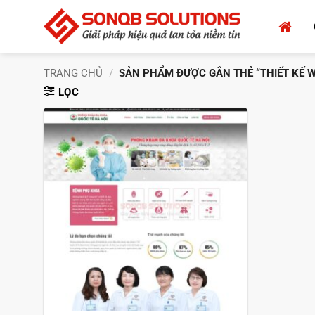
Bỏ
qua
nội
dung
TRANG CHỦ
/
SẢN PHẨM ĐƯỢC GẮN THẺ “THIẾT KẾ W
LỌC