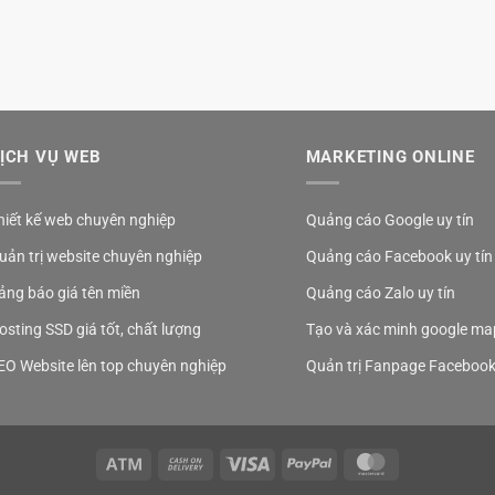
ỊCH VỤ WEB
MARKETING ONLINE
hiết kế web chuyên nghiệp
Quảng cáo Google uy tín
uản trị website chuyên nghiệp
Quảng cáo Facebook uy tín
ảng báo giá tên miền
Quảng cáo Zalo uy tín
osting SSD giá tốt, chất lượng
Tạo và xác minh google ma
EO Website lên top chuyên nghiệp
Quản trị Fanpage Faceboo
Atm
Cash
Visa
PayPal
MasterCard
On