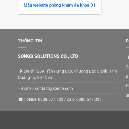
Mẫu website phòng khám đa khoa 01
THÔNG TIN
D
SONQB SOLUTIONS CO., LTD
T
Q
Địa chỉ: 269 Trần Hưng Đạo, Phường Bắc Gianh, Tỉnh
B
Quảng Trị, Việt Nam.
H
Email:
contact@sonqb.com
S
Hotline:
0888.577.333
/ Zalo:
0888.577.333