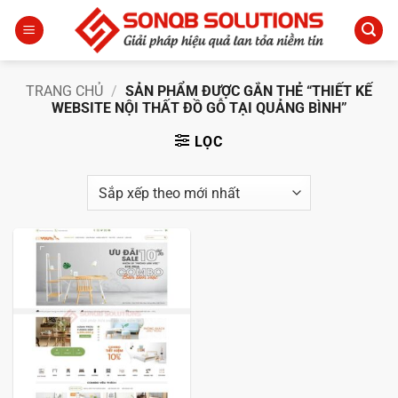
Bỏ
qua
nội
dung
TRANG CHỦ
/
SẢN PHẨM ĐƯỢC GẮN THẺ “THIẾT KẾ
WEBSITE NỘI THẤT ĐỒ GỖ TẠI QUẢNG BÌNH”
LỌC