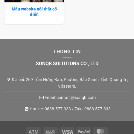
Mẫu website nội thất cổ
điển
THÔNG TIN
SONQB SOLUTIONS CO., LTD
Địa chỉ: 269 Trần Hưng Đạo, Phường Bắc Gianh, Tỉnh Quảng Trị,
Việt Nam.
Email:
contact@sonqb.com
Hotline:
0888.577.333
/ Zalo:
0888.577.333
Atm
Cash
Visa
PayPal
MasterCard