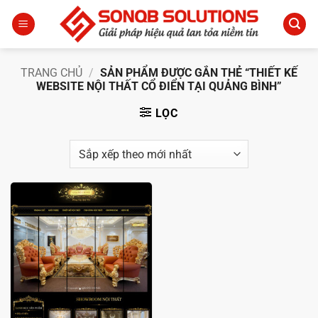
Bỏ
qua
nội
dung
TRANG CHỦ
/
SẢN PHẨM ĐƯỢC GẮN THẺ “THIẾT KẾ
WEBSITE NỘI THẤT CỔ ĐIỂN TẠI QUẢNG BÌNH”
LỌC