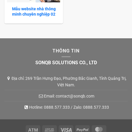
Mẫu website nhà thông
minh chuyên nghiệp 02
THÔNG TIN
SONQB SOLUTIONS CO., LTD
Địa chỉ: 269 Trần Hưng Đạo, Phường Bắc Gianh, Tỉnh Quảng Trị,
Việt Nam.
Email:
contact@sonqb.com
Hotline:
0888.577.333
/ Zalo:
0888.577.333
Atm
Cash
Visa
PayPal
MasterCard