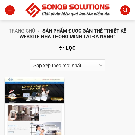
Bỏ
qua
nội
dung
TRANG CHỦ
/
SẢN PHẨM ĐƯỢC GẮN THẺ “THIẾT KẾ
WEBSITE NHÀ THÔNG MINH TẠI ĐÀ NẴNG”
LỌC