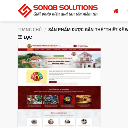
Bỏ
qua
nội
dung
TRANG CHỦ
/
SẢN PHẨM ĐƯỢC GẮN THẺ “THIẾT KẾ W
LỌC