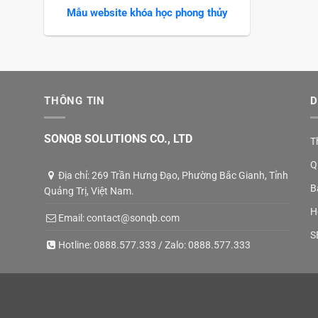
Mẫu website khóa học phong thủy
THÔNG TIN
D
SONQB SOLUTIONS CO., LTD
T
Q
Địa chỉ: 269 Trần Hưng Đạo, Phường Bắc Gianh, Tỉnh
B
Quảng Trị, Việt Nam.
H
Email:
contact@sonqb.com
S
Hotline:
0888.577.333
/ Zalo:
0888.577.333