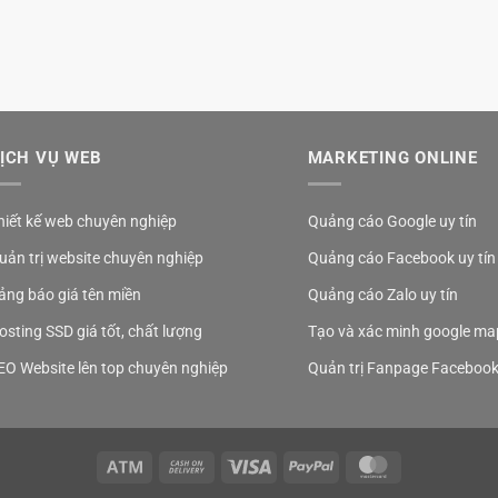
ỊCH VỤ WEB
MARKETING ONLINE
hiết kế web chuyên nghiệp
Quảng cáo Google uy tín
uản trị website chuyên nghiệp
Quảng cáo Facebook uy tín
ảng báo giá tên miền
Quảng cáo Zalo uy tín
osting SSD giá tốt, chất lượng
Tạo và xác minh google ma
EO Website lên top chuyên nghiệp
Quản trị Fanpage Faceboo
Atm
Cash
Visa
PayPal
MasterCard
On