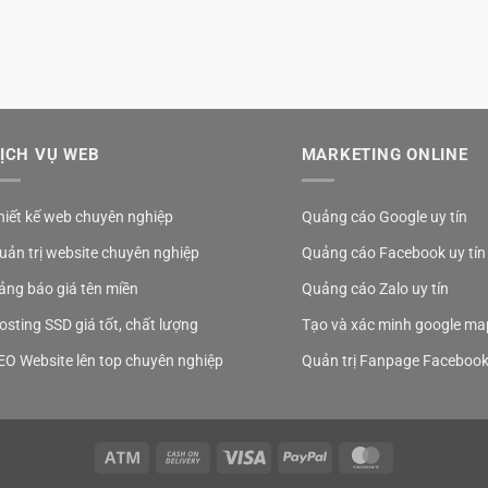
ỊCH VỤ WEB
MARKETING ONLINE
hiết kế web chuyên nghiệp
Quảng cáo Google uy tín
uản trị website chuyên nghiệp
Quảng cáo Facebook uy tín
ảng báo giá tên miền
Quảng cáo Zalo uy tín
osting SSD giá tốt, chất lượng
Tạo và xác minh google ma
EO Website lên top chuyên nghiệp
Quản trị Fanpage Faceboo
Atm
Cash
Visa
PayPal
MasterCard
On