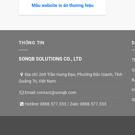
Mẫu website in ấn thương hiệu
THÔNG TIN
D
SONQB SOLUTIONS CO., LTD
T
Q
Địa chỉ: 269 Trần Hưng Đạo, Phường Bắc Gianh, Tỉnh
B
Quảng Trị, Việt Nam.
H
Email:
contact@sonqb.com
S
Hotline:
0888.577.333
/ Zalo:
0888.577.333