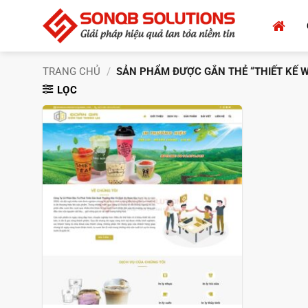
Bỏ
qua
nội
dung
TRANG CHỦ
/
SẢN PHẨM ĐƯỢC GẮN THẺ “THIẾT KẾ W
LỌC