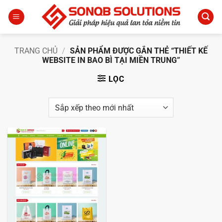
Bỏ
qua
nội
dung
TRANG CHỦ
/
SẢN PHẨM ĐƯỢC GẮN THẺ “THIẾT KẾ
WEBSITE IN BAO BÌ TẠI MIỀN TRUNG”
LỌC