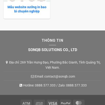
Mẫu website xưởng in bao
bì chuyên nghiệp
THÔNG TIN
SONQB SOLUTIONS CO., LTD
Địa chỉ: 269 Trần Hưng Đạo, Phường Bắc Gianh, Tỉnh Quảng Trị,
Việt Nam.
Email:
contact@sonqb.com
Hotline:
0888.577.333
/ Zalo:
0888.577.333
Atm
Cash
Visa
PayPal
MasterCard