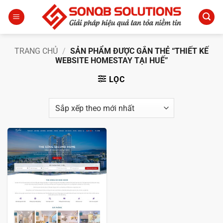
Bỏ
qua
nội
dung
TRANG CHỦ
/
SẢN PHẨM ĐƯỢC GẮN THẺ “THIẾT KẾ
WEBSITE HOMESTAY TẠI HUẾ”
LỌC