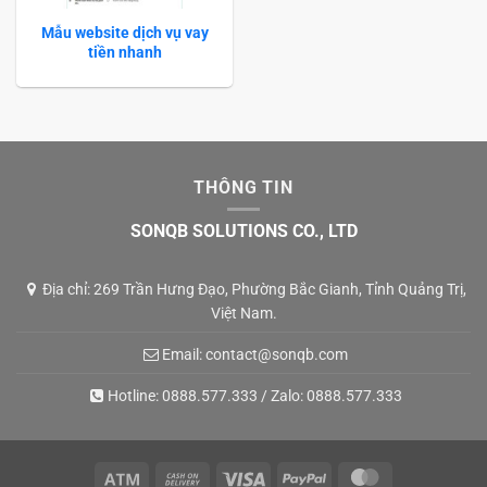
Mẫu website dịch vụ vay
tiền nhanh
THÔNG TIN
SONQB SOLUTIONS CO., LTD
Địa chỉ: 269 Trần Hưng Đạo, Phường Bắc Gianh, Tỉnh Quảng Trị,
Việt Nam.
Email:
contact@sonqb.com
Hotline:
0888.577.333
/ Zalo:
0888.577.333
Atm
Cash
Visa
PayPal
MasterCard