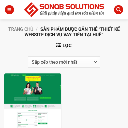
Bỏ
qua
nội
dung
TRANG CHỦ
/
SẢN PHẨM ĐƯỢC GẮN THẺ “THIẾT KẾ
WEBSITE DỊCH VỤ VAY TIỀN TẠI HUẾ”
LỌC