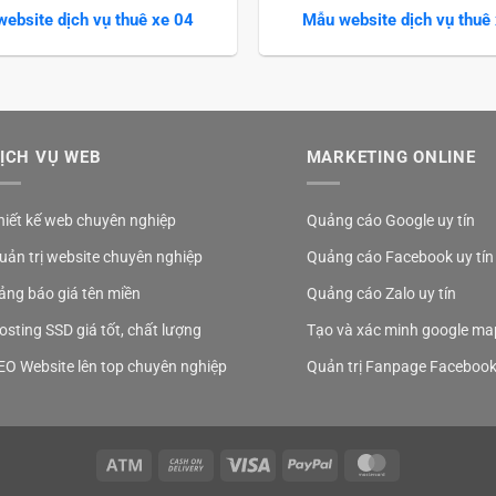
ebsite dịch vụ thuê xe 04
Mẫu website dịch vụ thuê
ỊCH VỤ WEB
MARKETING ONLINE
hiết kế web chuyên nghiệp
Quảng cáo Google uy tín
uản trị website chuyên nghiệp
Quảng cáo Facebook uy tín
ảng báo giá tên miền
Quảng cáo Zalo uy tín
osting SSD giá tốt, chất lượng
Tạo và xác minh google ma
EO Website lên top chuyên nghiệp
Quản trị Fanpage Faceboo
Atm
Cash
Visa
PayPal
MasterCard
On