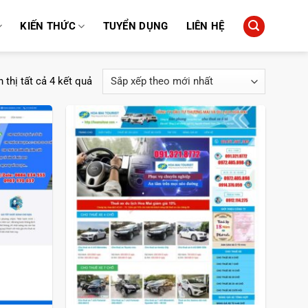
KIẾN THỨC
TUYỂN DỤNG
LIÊN HỆ
Đã
 thị tất cả 4 kết quả
sắp
xếp
theo
mới
nhất