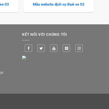
 xe 03
Mẫu website dịch vụ thuê xe 02
KẾT NỐI VỚI CHÚNG TÔI
ps
k