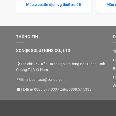
Mẫu website dịch vụ thuê xe 05
Mẫu w
THÔNG TIN
D
SONQB SOLUTIONS CO., LTD
T
Q
Địa chỉ: 269 Trần Hưng Đạo, Phường Bắc Gianh, Tỉnh
B
Quảng Trị, Việt Nam.
H
Email:
contact@sonqb.com
S
Hotline:
0888.577.333
/ Zalo:
0888.577.333