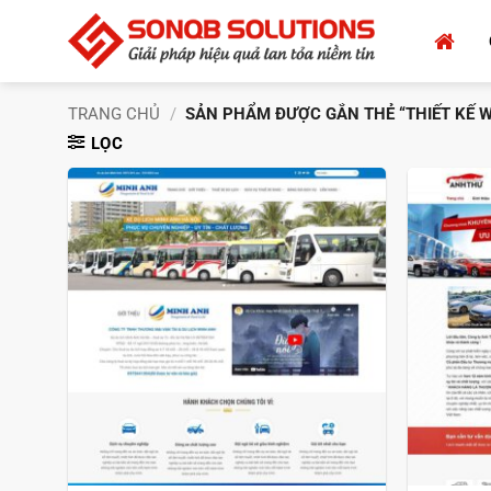
Bỏ
qua
nội
dung
TRANG CHỦ
/
SẢN PHẨM ĐƯỢC GẮN THẺ “THIẾT KẾ W
LỌC