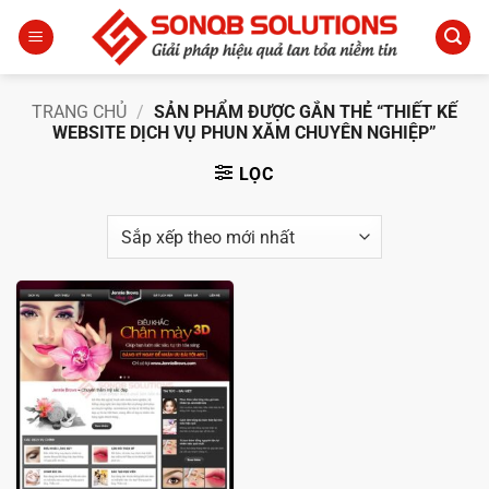
Bỏ
qua
nội
dung
TRANG CHỦ
/
SẢN PHẨM ĐƯỢC GẮN THẺ “THIẾT KẾ
WEBSITE DỊCH VỤ PHUN XĂM CHUYÊN NGHIỆP”
LỌC