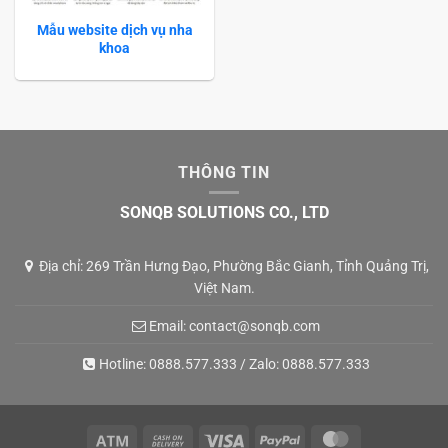
Mẫu website dịch vụ nha
khoa
THÔNG TIN
SONQB SOLUTIONS CO., LTD
Địa chỉ: 269 Trần Hưng Đạo, Phường Bắc Gianh, Tỉnh Quảng Trị,
Việt Nam.
Email:
contact@sonqb.com
Hotline:
0888.577.333
/ Zalo:
0888.577.333
Atm
Cash
Visa
PayPal
MasterCard