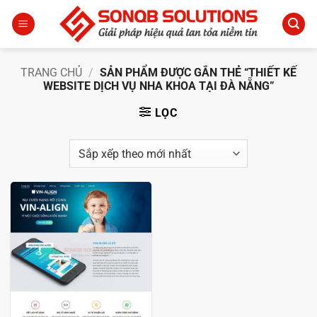
Bỏ
qua
nội
dung
TRANG CHỦ
/
SẢN PHẨM ĐƯỢC GẮN THẺ “THIẾT KẾ
WEBSITE DỊCH VỤ NHA KHOA TẠI ĐÀ NẴNG”
LỌC