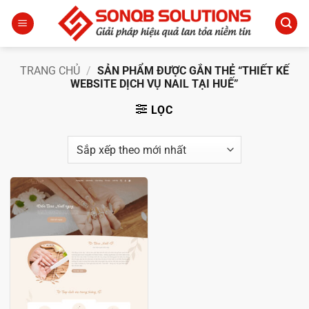
Bỏ
qua
nội
dung
TRANG CHỦ
/
SẢN PHẨM ĐƯỢC GẮN THẺ “THIẾT KẾ
WEBSITE DỊCH VỤ NAIL TẠI HUẾ”
LỌC