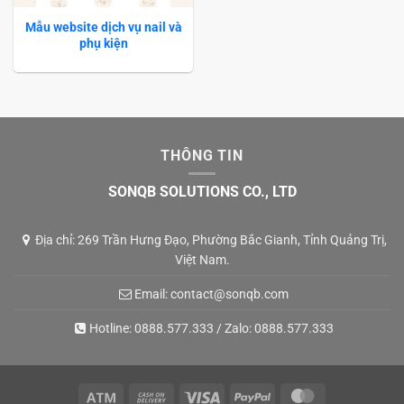
Mẫu website dịch vụ nail và
phụ kiện
THÔNG TIN
SONQB SOLUTIONS CO., LTD
Địa chỉ: 269 Trần Hưng Đạo, Phường Bắc Gianh, Tỉnh Quảng Trị,
Việt Nam.
Email:
contact@sonqb.com
Hotline:
0888.577.333
/ Zalo:
0888.577.333
Atm
Cash
Visa
PayPal
MasterCard