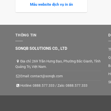
Mẫu website dịch vụ in ấn
THÔNG TIN
D
SONQB SOLUTIONS CO., LTD
T
Q
Địa chỉ: 269 Trần Hưng Đạo, Phường Bắc Gianh, Tỉnh
B
Quảng Trị, Việt Nam.
H
Email:
contact@sonqb.com
S
Hotline:
0888.577.333
/ Zalo:
0888.577.333