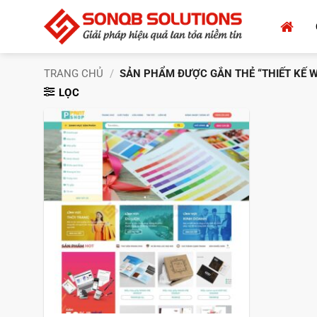
Bỏ
qua
nội
dung
TRANG CHỦ
/
SẢN PHẨM ĐƯỢC GẮN THẺ “THIẾT KẾ WE
LỌC