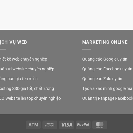
ỊCH VỤ WEB
MARKETING ONLINE
hiết kế web chuyên nghiệp
Quảng cáo Google uy tín
uản trị website chuyên nghiệp
Quảng cáo Facebook uy tín
ảng báo giá tên miền
Quảng cáo Zalo uy tín
osting SSD giá tốt, chất lượng
Tạo và xác minh google ma
EO Website lên top chuyên nghiệp
Quản trị Fanpage Faceboo
Atm
Cash
Visa
PayPal
MasterCard
On