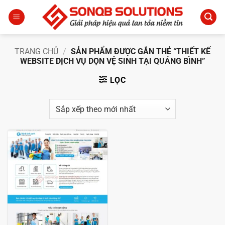
Bỏ
qua
nội
dung
TRANG CHỦ
/
SẢN PHẨM ĐƯỢC GẮN THẺ “THIẾT KẾ
WEBSITE DỊCH VỤ DỌN VỆ SINH TẠI QUẢNG BÌNH”
LỌC