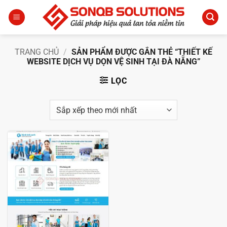
Bỏ
qua
nội
dung
TRANG CHỦ
/
SẢN PHẨM ĐƯỢC GẮN THẺ “THIẾT KẾ
WEBSITE DỊCH VỤ DỌN VỆ SINH TẠI ĐÀ NẴNG”
LỌC