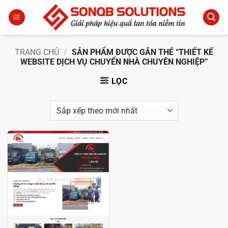
Bỏ
qua
nội
dung
TRANG CHỦ
/
SẢN PHẨM ĐƯỢC GẮN THẺ “THIẾT KẾ
WEBSITE DỊCH VỤ CHUYỂN NHÀ CHUYÊN NGHIỆP”
LỌC