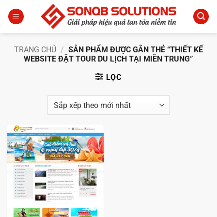
Bỏ
qua
nội
dung
TRANG CHỦ
/
SẢN PHẨM ĐƯỢC GẮN THẺ “THIẾT KẾ
WEBSITE ĐẶT TOUR DU LỊCH TẠI MIỀN TRUNG”
LỌC