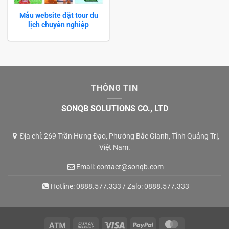
Mẫu website đặt tour du
lịch chuyên nghiệp
THÔNG TIN
SONQB SOLUTIONS CO., LTD
Địa chỉ: 269 Trần Hưng Đạo, Phường Bắc Gianh, Tỉnh Quảng Trị,
Việt Nam.
Email:
contact@sonqb.com
Hotline:
0888.577.333
/ Zalo:
0888.577.333
Atm
Cash
Visa
PayPal
MasterCard