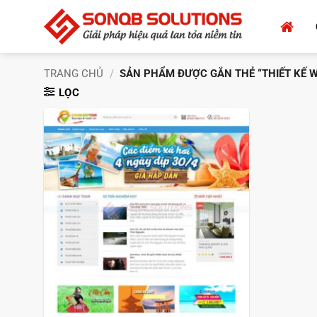
Bỏ
qua
nội
dung
TRANG CHỦ
/
SẢN PHẨM ĐƯỢC GẮN THẺ “THIẾT KẾ WE
LỌC