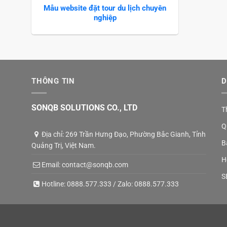
Mẫu website đặt tour du lịch chuyên
nghiệp
THÔNG TIN
D
SONQB SOLUTIONS CO., LTD
T
Q
Địa chỉ: 269 Trần Hưng Đạo, Phường Bắc Gianh, Tỉnh
B
Quảng Trị, Việt Nam.
H
Email:
contact@sonqb.com
S
Hotline:
0888.577.333
/ Zalo:
0888.577.333