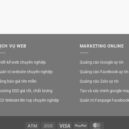
ỊCH VỤ WEB
MARKETING ONLINE
hiết kế web chuyên nghiệp
Quảng cáo Google uy tín
uản trị website chuyên nghiệp
Quảng cáo Facebook uy tín
ảng báo giá tên miền
Quảng cáo Zalo uy tín
osting SSD giá tốt, chất lượng
Tạo và xác minh google ma
EO Website lên top chuyên nghiệp
Quản trị Fanpage Faceboo
Atm
Cash
Visa
PayPal
MasterCard