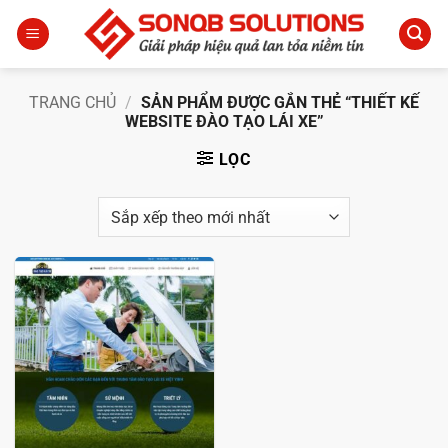
Bỏ
qua
nội
dung
TRANG CHỦ
/
SẢN PHẨM ĐƯỢC GẮN THẺ “THIẾT KẾ
WEBSITE ĐÀO TẠO LÁI XE”
LỌC