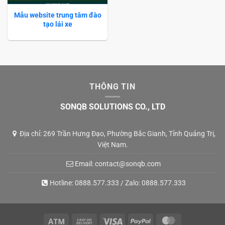
Mẫu website trung tâm đào
tạo lái xe
THÔNG TIN
SONQB SOLUTIONS CO., LTD
Địa chỉ: 269 Trần Hưng Đạo, Phường Bắc Gianh, Tỉnh Quảng Trị,
Việt Nam.
Email:
contact@sonqb.com
Hotline:
0888.577.333
/ Zalo:
0888.577.333
Atm
Cash
Visa
PayPal
MasterCard