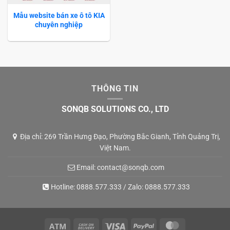
Mẫu website bán xe ô tô KIA
chuyên nghiệp
THÔNG TIN
SONQB SOLUTIONS CO., LTD
Địa chỉ: 269 Trần Hưng Đạo, Phường Bắc Gianh, Tỉnh Quảng Trị,
Việt Nam.
Email:
contact@sonqb.com
Hotline:
0888.577.333
/ Zalo:
0888.577.333
Atm
Cash
Visa
PayPal
MasterCard