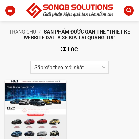
Bỏ
qua
nội
dung
TRANG CHỦ
/
SẢN PHẨM ĐƯỢC GẮN THẺ “THIẾT KẾ
WEBSITE ĐẠI LÝ XE KIA TẠI QUẢNG TRỊ”
LỌC