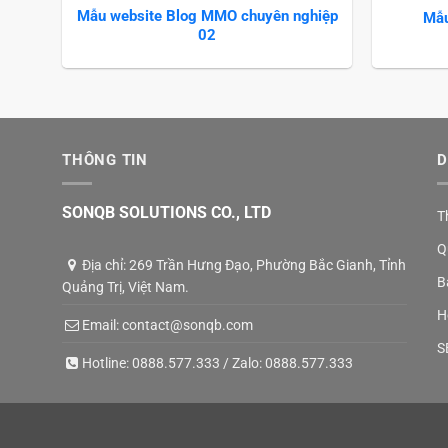
Mẫu website Blog MMO chuyên nghiệp
Mẫu
02
THÔNG TIN
D
SONQB SOLUTIONS CO., LTD
T
Q
Địa chỉ: 269 Trần Hưng Đạo, Phường Bắc Gianh, Tỉnh
B
Quảng Trị, Việt Nam.
H
Email:
contact@sonqb.com
S
Hotline:
0888.577.333
/ Zalo:
0888.577.333