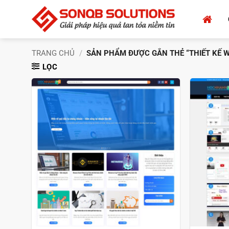
Bỏ
qua
nội
dung
TRANG CHỦ
/
SẢN PHẨM ĐƯỢC GẮN THẺ “THIẾT KẾ W
LỌC