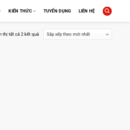
KIẾN THỨC
TUYỂN DỤNG
LIÊN HỆ
Đã
 thị tất cả 2 kết quả
sắp
xếp
theo
mới
nhất