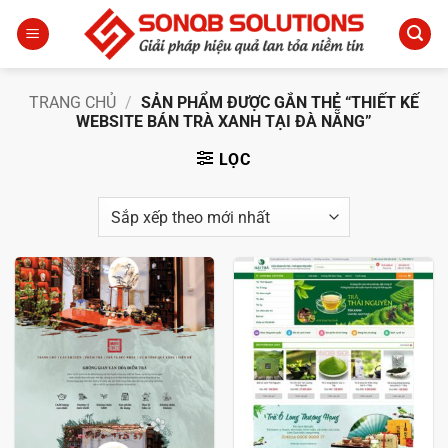
Bỏ
qua
nội
dung
TRANG CHỦ
/
SẢN PHẨM ĐƯỢC GẮN THẺ “THIẾT KẾ
WEBSITE BÁN TRÀ XANH TẠI ĐÀ NẴNG”
LỌC