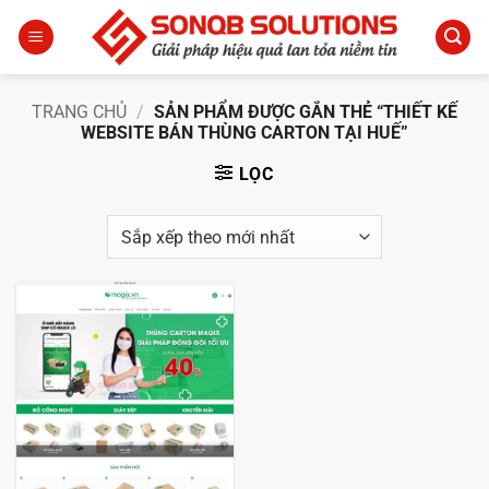
Bỏ
qua
nội
dung
TRANG CHỦ
/
SẢN PHẨM ĐƯỢC GẮN THẺ “THIẾT KẾ
WEBSITE BÁN THÙNG CARTON TẠI HUẾ”
LỌC