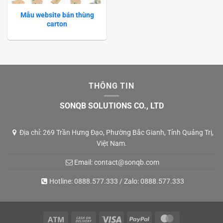
Mẫu website bán thùng
carton
THÔNG TIN
SONQB SOLUTIONS CO., LTD
Địa chỉ: 269 Trần Hưng Đạo, Phường Bắc Gianh, Tỉnh Quảng Trị,
Việt Nam.
Email:
contact@sonqb.com
Hotline:
0888.577.333
/ Zalo:
0888.577.333
Atm
Cash
Visa
PayPal
MasterCard