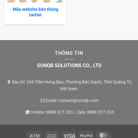
Mẫu website bán thùng
carton
THÔNG TIN
SONQB SOLUTIONS CO., LTD
Địa chỉ: 269 Trần Hưng Đạo, Phường Bắc Gianh, Tỉnh Quảng Trị,
Việt Nam.
Email:
contact@sonqb.com
Hotline:
0888.577.333
/ Zalo:
0888.577.333
Atm
Cash
Visa
PayPal
MasterCard