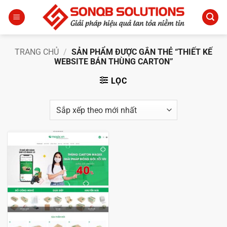
Bỏ
qua
nội
dung
TRANG CHỦ
/
SẢN PHẨM ĐƯỢC GẮN THẺ “THIẾT KẾ
WEBSITE BÁN THÙNG CARTON”
LỌC